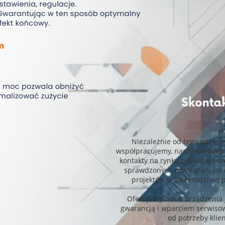
Niezależnie od tego gdzie j
współpracujemy, nasze wielolet
kontakty na rynku pozwalają n
sprawdzonych rozwiązań, jak
projektów w zależności od 
Oferujemy nowe urządzenia j
gwarancją i wparciem serwiso
od potrzeby klien