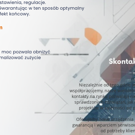
Niezależnie od tego gdzie j
współpracujemy, nasze wielolet
kontakty na rynku pozwalają n
sprawdzonych rozwiązań, jak
projektów w zależności od 
Oferujemy nowe urządzenia j
gwarancją i wparciem serwiso
od potrzeby klien